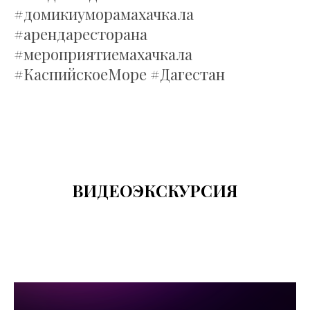
#домикиуморамахачкала
#арендаресторана
#мероприятиемахачкала
#КаспийскоеМоре #Дагестан
ВИДЕОЭКСКУРСИЯ